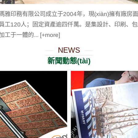
印務有限公司成立于2004年，現(xiàn)擁有廠房面積
員工120人；固定資產逾四仟萬。是集設計、印刷、
加工于一體的...
[+more]
NEWS
新聞動態(tài)