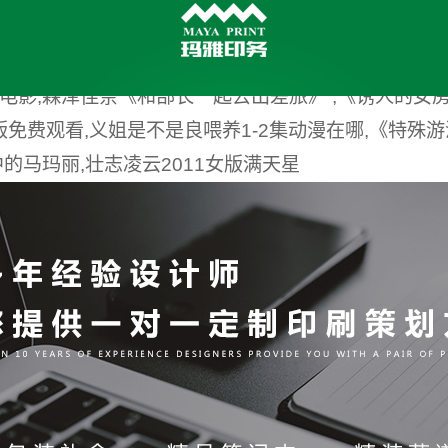
电影,森泽佳奈《和部长一起去出差旅》 ,《诱人的女房
语版免费观看,义姐是不是良喂养1-2集动漫在哪,《特殊
中的马玛丽,壮志凌云2011女版满天星