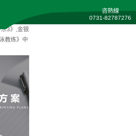
咨熱線
0731-82787276
东3》,金银
游泳教练》中